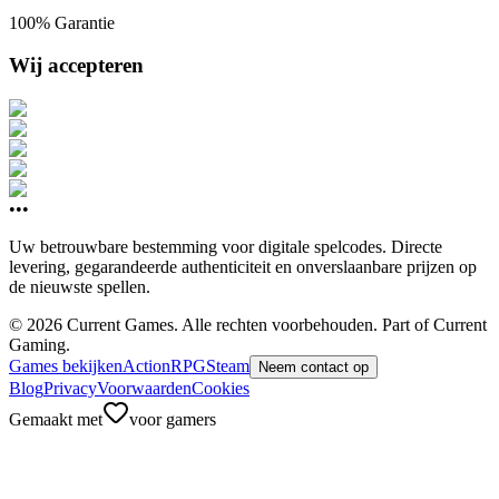
100% Garantie
Wij accepteren
•••
Uw betrouwbare bestemming voor digitale spelcodes. Directe
levering, gegarandeerde authenticiteit en onverslaanbare prijzen op
de nieuwste spellen.
©
2026
Current Games.
Alle rechten voorbehouden.
Part of Current
Gaming.
Games bekijken
Action
RPG
Steam
Neem contact op
Blog
Privacy
Voorwaarden
Cookies
Gemaakt met
voor gamers