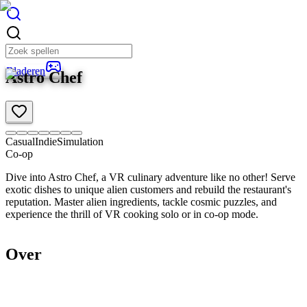
Bladeren
Astro Chef
Casual
Indie
Simulation
Co-op
Dive into Astro Chef, a VR culinary adventure like no other! Serve
exotic dishes to unique alien customers and rebuild the restaurant's
reputation. Master alien ingredients, tackle cosmic puzzles, and
experience the thrill of VR cooking solo or in co-op mode.
Over
Overzicht
Productdetails
Vereisten
3